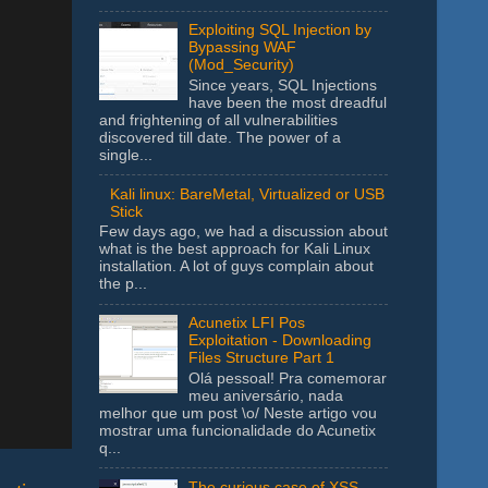
Exploiting SQL Injection by
Bypassing WAF
(Mod_Security)
Since years, SQL Injections
have been the most dreadful
and frightening of all vulnerabilities
discovered till date. The power of a
single...
Kali linux: BareMetal, Virtualized or USB
Stick
Few days ago, we had a discussion about
what is the best approach for Kali Linux
installation. A lot of guys complain about
the p...
Acunetix LFI Pos
Exploitation - Downloading
Files Structure Part 1
Olá pessoal! Pra comemorar
meu aniversário, nada
melhor que um post \o/ Neste artigo vou
mostrar uma funcionalidade do Acunetix
q...
The curious case of XSS