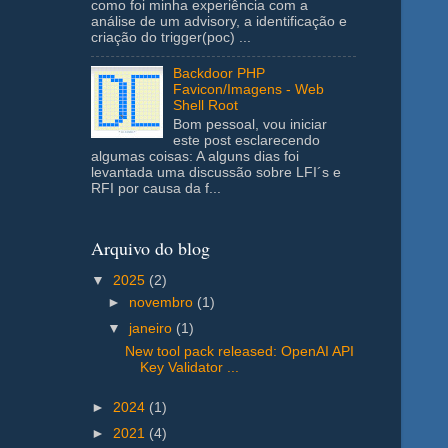
como foi minha experiência com a
análise de um advisory, a identificação e
criação do trigger(poc) ...
Backdoor PHP
Favicon/Imagens - Web
Shell Root
Bom pessoal, vou iniciar
este post esclarecendo
algumas coisas: A alguns dias foi
levantada uma discussão sobre LFI´s e
RFI por causa da f...
Arquivo do blog
▼
2025
(2)
►
novembro
(1)
▼
janeiro
(1)
New tool pack released: OpenAI API
Key Validator ...
►
2024
(1)
►
2021
(4)