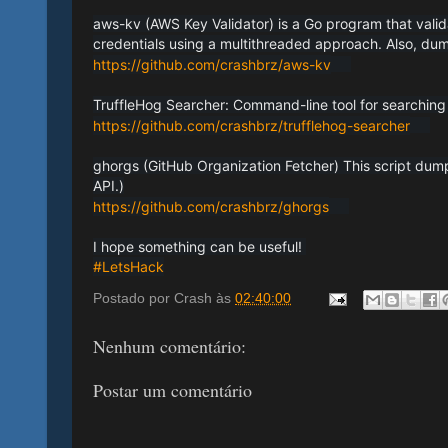
aws-kv (AWS Key Validator) is a Go program that valida
credentials using a multithreaded approach. Also, dum
https://github.com/crashbrz/aws-kv
TruffleHog Searcher: Command-line tool for searching
https://github.com/crashbrz/trufflehog-searcher
ghorgs (GitHub Organization Fetcher) This script dump
API.)
https://github.com/crashbrz/ghorgs
I hope something can be useful!
hashtag
#
LetsHack
Postado por
Crash
às
02:40:00
Nenhum comentário:
Postar um comentário