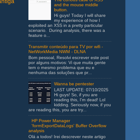
ntiga
and the mouse middle
button.
Hi guys! Today I will share
my experience of how I
exploited an XSS in a pretty particular
scenario. During analysis, there was a
feature o...
Transmitir conteúdo para TV por wifi -
NetWorkMedia NWM - DLNA
Bom pessoal, Resolvi escrever este post
por alguns motivos: Vi que muita gente
tem o mesmo problema que eu e
nenhuma das soluções que pr...
Wanna be pentester
LAST UPDATE: 07/10/2025
Hi guys! So, if you are
reading this, I'm dead! Lol
kidding. Seriously now, if you
are reading this, you are try...
HP Power Manager
'formExportDataLogs' Buffer Overflow
analysis
Olá a todos! Irei descrever neste artigo