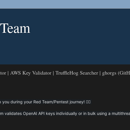
 Team
or | AWS Key Validator | TruffleHog Searcher | ghorgs (Git
lp you during your Red Team/Pentest journey! 🏴‍☠️
m validates OpenAI API keys individually or in bulk using a multithr