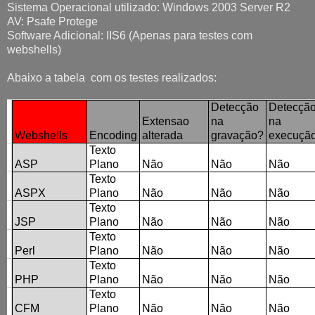
Sistema Operacional utilizado: Windows 2003 Server R2
AV: Psafe Protege
Software Adicional: IIS6 (Apenas para testes com
webshells)
Abaixo a tabela com os testes realizados:
Detecção
Detecçã
Extensao
na
na
Webshells
Encoding
alterada
gravação?
execuçã
Texto
ASP
Plano
Não
Não
Não
Texto
ASPX
Plano
Não
Não
Não
Texto
JSP
Plano
Não
Não
Não
Texto
Perl
Plano
Não
Não
Não
Texto
PHP
Plano
Não
Não
Não
Texto
CFM
Plano
Não
Não
Não