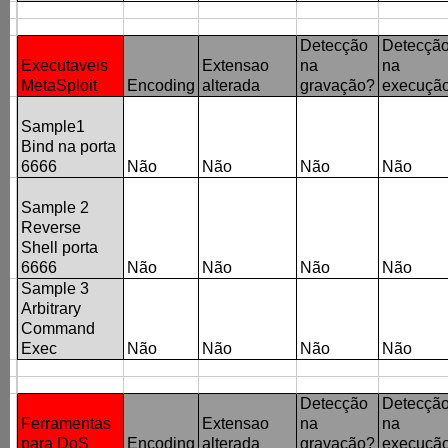
Detecção
Detecçã
Executaveis
Extensao
na
na
MetaSploit
Encoding
alterada
gravação?
execuçã
Sample1
Bind na porta
6666
Não
Não
Não
Não
Sample 2
Reverse
Shell porta
6666
Não
Não
Não
Não
Sample 3
Arbitrary
Command
Exec
Não
Não
Não
Não
Detecção
Detecçã
Ferramentas
Extensao
na
na
para DoS
Encoding
alterada
gravação?
execuçã