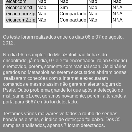
eicar.com
Não
Não
Não
Não
eicar.com.txt
Não
Sim
Não
N \ A
eicar_com.zip
Não
Compactado
Não
N \ A
eicarcom2.zip
Não
Compactado
Não
N \ A
Os teste foram realizados entre os dias 06 e 07 de agosto,
2012.
No dia 06 o sample1 do MetaSploit não tinha sido
encontrado, já no dia, 07 ele foi encontrado(Trojan.Generic)
e removido, porém, somente com manual scan. Os binários
gerados no Metasploit ao serem executados abriram portas,
realizaram conexões com a internet e executaram
comandos e mesmo assim não geraram alertar algum do
Psafe. Outro problema grande foi que após a detecção do
msf_sample1.exe, geramos novamente, porém, alterando a
porta para 6667 e não foi detectado.
Testamos vários malwares voltados a roubo de senhas
bancárias e afins, o índice de detecção foi baixo. Dos 35
samples analisados, apenas 7 foram detectados.