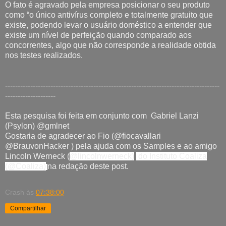
O fato é agravado pela empresa posicionar o seu produto 
como “o único antivírus completo e totalmente gratuito que 
existe, podendo levar o usuário doméstico a entender que 
existe um nível de perfeição quando comparado aos 
concorrentes, algo que não corresponde a realidade obtida 
nos testes realizados.

-------------------------------------------------------------------------------------
--------------------
Esta pesquisa foi feita em conjunto com Gabriel Lanzi
(Psylon) @gmlnet
Gostaria de agradecer ao Fio (@fiocavallari
@BrauvonHacker ) pela ajuda com os Samples e ao amigo
Lincoln Werneck (
@lincolnwerneck)
do Instituto Coaliza
(@Coaliza)
na redação deste post.
Crash
às
07:38:00
Compartilhar